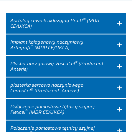
Expand
Careers
Expand
®
Aortalny cewnik okluzyjny Pruitt
(MDR
CE/UKCA)
Privacy
Implant kolagenowy naczyniowy
™
Artegraft
(MDR CE/UKCA)
Terms of Use
®
Plaster naczyniowy VascuCel
(Producent:
Terms & Conditions
Anteris)
FOLLOW US
plasterka sercowo naczyniowego
®
CardioCel
(Producent: Anteris)
Połączenie pomostowe tętnicy szyjnej
™
Flexcel
(MDR CE/UKCA)
Połączenie pomostowe tętnicy szyjnej