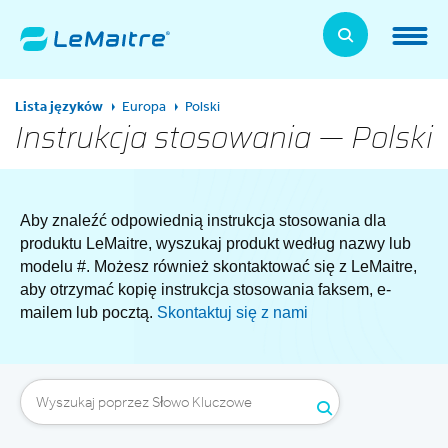
Skip
to
LeMaitre Home
main
content
Products
Lista języków
Europa
Polski
Expand
Instrukcja stosowania — Polski
Patients
Expand
About Us
Aby znaleźć odpowiednią instrukcja stosowania dla
Expand
produktu LeMaitre, wyszukaj produkt według nazwy lub
modelu #. Możesz również skontaktować się z LeMaitre,
News, Training, and Events
Expand
aby otrzymać kopię instrukcja stosowania faksem, e-
mailem lub pocztą.
Skontaktuj się z nami
Investor Relations
Expand
Supplier Relations
Expand
Contact