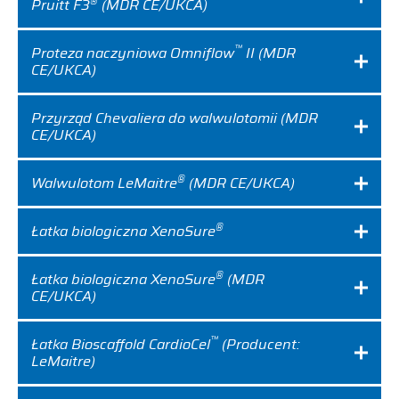
®
Pruitt F3
(MDR CE/UKCA)
™
Proteza naczyniowa Omniflow
II (MDR
CE/UKCA)
Przyrząd Chevaliera do walwulotomii (MDR
CE/UKCA)
®
Walwulotom LeMaitre
(MDR CE/UKCA)
®
Łatka biologiczna XenoSure
®
Łatka biologiczna XenoSure
(MDR
CE/UKCA)
™
Łatka Bioscaffold CardioCel
(Producent:
LeMaitre)