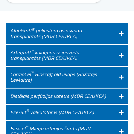
Expand
Careers
Expand
®
AlboGraft
poliestera asinsvadu
Privacy
transplantāts (MDR CE/UKCA)
Terms of Use
™
Artegraft
kolagēna asinsvadu
transplantāts (MDR CE/UKCA)
Terms & Conditions
™
CardioCel
Bioscaff old ielāps (Ražotājs:
LeMaitre)
FOLLOW US
Distālais perfūzijas katetrs (MDR CE/UKCA)
®
Eze-Sit
valvulotoms (MDR CE/UKCA)
™
Flexcel
Miega artērijas šunts (MDR