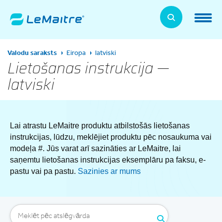
Skip
to
LeMaitre Home
main
content
Products
Valodu saraksts
Eiropa
latviski
Expand
Lietošanas instrukcija —
latviski
Patients
Expand
About Us
Expand
Lai atrastu LeMaitre produktu atbilstošās lietošanas
News, Training, and Events
instrukcijas, lūdzu, meklējiet produktu pēc nosaukuma vai
Expand
modeļa #. Jūs varat arī sazināties ar LeMaitre, lai
saņemtu lietošanas instrukcijas eksemplāru pa faksu, e-
Investor Relations
Expand
pastu vai pa pastu.
Sazinies ar mums
Supplier Relations
Expand
Contact