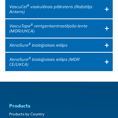
®
VascuCel
vaskulārais plāksteris (Ražotājs:
Anteris)
®
VascuTape
rentgenkontrastējoša lente
(MDR/UKCA)
®
XenoSure
bioloģiskais ielāps
®
XenoSure
bioloģiskais ielāps (MDR
CE/UKCA)
Products
Products by Country