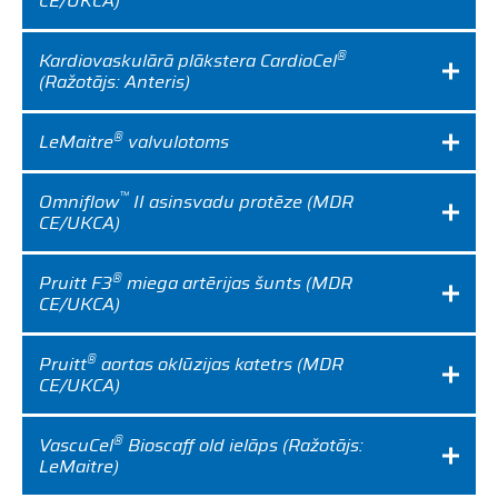
CE/UKCA)
®
Kardiovaskulārā plākstera CardioCel
(Ražotājs: Anteris)
®
LeMaitre
valvulotoms
™
Omniflow
II asinsvadu protēze (MDR
CE/UKCA)
®
Pruitt F3
miega artērijas šunts (MDR
CE/UKCA)
®
Pruitt
aortas oklūzijas katetrs (MDR
CE/UKCA)
®
VascuCel
Bioscaff old ielāps (Ražotājs:
LeMaitre)