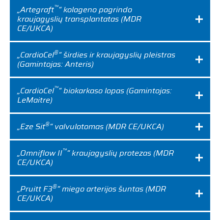
™
„Artegraft
“ kolageno pagrindo
kraujagyslių transplantatas (MDR
CE/UKCA)
®
„CardioCel
“ širdies ir kraujagyslių pleistras
(Gamintojas: Anteris)
™
„CardioCel
“ biokarkaso lopas (Gamintojas:
LeMaitre)
®
„Eze Sit
“ valvulotomas (MDR CE/UKCA)
™
„Omniflow II
“ kraujagyslių protezas (MDR
CE/UKCA)
®
„Pruitt F3
“ miego arterijos šuntas (MDR
CE/UKCA)