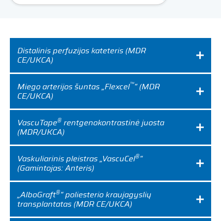
Expand
Careers
Expand
Distalinis perfuzijos kateteris (MDR
Privacy
CE/UKCA)
Terms of Use
™
Miego arterijos šuntas „Flexcel
“ (MDR
CE/UKCA)
Terms & Conditions
®
VascuTape
rentgenokontrastinė juosta
(MDR/UKCA)
FOLLOW US
®
Vaskuliarinis pleistras „VascuCel
“
(Gamintojas: Anteris)
®
„AlboGraft
“ poliesterio kraujagyslių
transplantatas (MDR CE/UKCA)