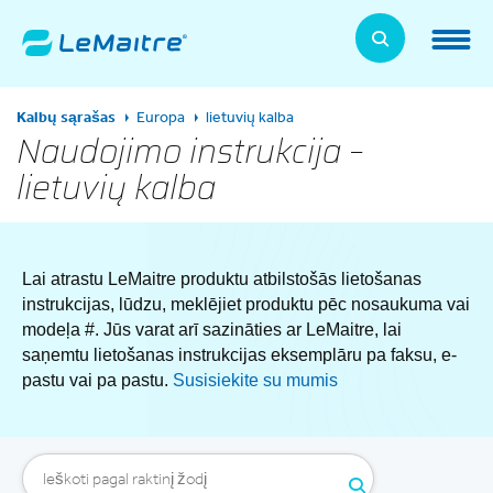
Skip
to
LeMaitre Home
main
content
Products
Kalbų sąrašas
Europa
lietuvių kalba
Expand
Naudojimo instrukcija –
lietuvių kalba
Patients
Expand
About Us
Expand
Lai atrastu LeMaitre produktu atbilstošās lietošanas
News, Training, and Events
instrukcijas, lūdzu, meklējiet produktu pēc nosaukuma vai
Expand
modeļa #. Jūs varat arī sazināties ar LeMaitre, lai
saņemtu lietošanas instrukcijas eksemplāru pa faksu, e-
Investor Relations
Expand
pastu vai pa pastu.
Susisiekite su mumis
Supplier Relations
Expand
Contact