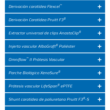
™
Derivación carotídea Flexcel
®
Derivación Carotídea Pruitt F3
®
Extractor universal de clips AnastoClip
®
Injerto vascular AlboGraft
Poliéster
™
Omniflow
II Prótesis Vascular
®
Parche Biológico XenoSure
®
Prótesis vascular LifeSpan
ePTFE
®
Shunt carotídeo de poliuretano Pruitt F3
-S