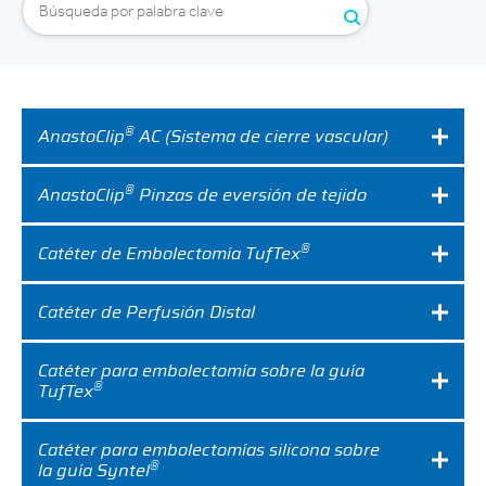
Expand
Careers
Expand
Privacy
®
AnastoClip
AC (Sistema de cierre vascular)
Terms of Use
®
AnastoClip
Pinzas de eversión de tejido
Terms & Conditions
®
Catéter de Embolectomía TufTex
FOLLOW US
Catéter de Perfusión Distal
Catéter para embolectomía sobre la guía
®
TufTex
Catéter para embolectomías silicona sobre
®
la guía Syntel