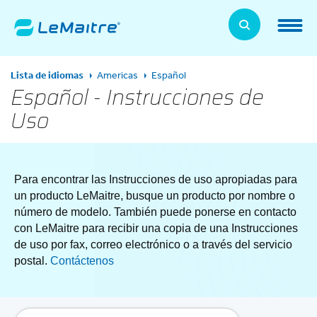
Skip
to
LeMaitre Home
main
content
Products
Lista de idiomas
Americas
Español
Expand
Español - Instrucciones de
Uso
Patients
Expand
About Us
Expand
Para encontrar las Instrucciones de uso apropiadas para
News, Training, and Events
un producto LeMaitre, busque un producto por nombre o
Expand
número de modelo. También puede ponerse en contacto
con LeMaitre para recibir una copia de una Instrucciones
Investor Relations
Expand
de uso por fax, correo electrónico o a través del servicio
postal.
Contáctenos
Supplier Relations
Expand
Contact